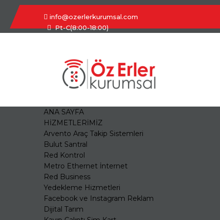
info@ozerlerkurumsal.com
Pt-C(8:00-18:00)
ANA SAYFA
HİZMETLERİMİZ
Arvento Araç Takip Sistemleri
Bulut Santral
Red Kontrol
Metro Ethernet İnternet
Red Business
Yedekleme Hizmetleri
Facebook ve Instagram Reklam
Dijital Tarım