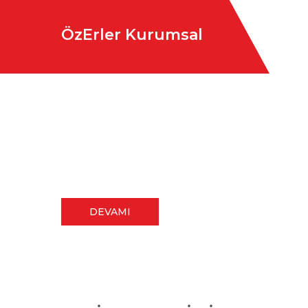
ÖzErler Kurumsal
ÖzErler Kurumsal ailesi birçok şirkete
teknoloji çözümleri, dijital pazarlama
çözümleri ve güvenlik çözümleri
sunuyoruz.
DEVAMI