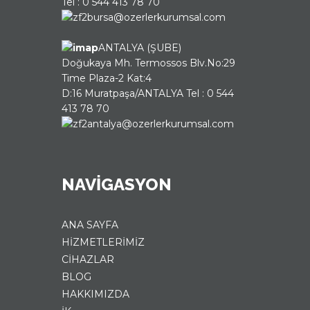
Tel : 0 544 413 78 70
bursa@ozerlerkurumsal.com
ANTALYA (ŞUBE)
Doğukaya Mh. Termossos Blv.No:29
Time Plaza-2 Kat:4
D:16 Muratpaşa/ANTALYA Tel : 0 544
413 78 70
antalya@ozerlerkurumsal.com
NAVIGASYON
ANA SAYFA
HİZMETLERİMİZ
CİHAZLAR
BLOG
HAKKIMIZDA