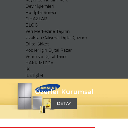
Kayıp Çalıntı Sim Kart
Devir İşlemleri
Hat İptal Süreci
CİHAZLAR
BLOG
Veri Merkezine Taşının
Uzaktan Çalışma, Dijital Çözüm
Dijital Şirket
Kobiler İçin Dijital Pazar
Verim ve Dijital Tarım
HAKKIMIZDA
İK
İLETİŞİM
Özerler Kurumsal
DETAY