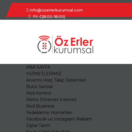
info@ozerlerkurumsal.com
Pt-C(8:00-18:00)
ANA SAYFA
HİZMETLERİMİZ
Arvento Araç Takip Sistemleri
Bulut Santral
Red Kontrol
Metro Ethernet İnternet
Red Business
Yedekleme Hizmetleri
Facebook ve Instagram Reklam
Dijital Tarım