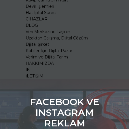
Kayıp Çalıntı Sim Kart
Devir İşlemleri
Hat İptal Süreci
CİHAZLAR
BLOG
Veri Merkezine Taşının
Uzaktan Çalışma, Dijital Çözüm
Dijital Şirket
Kobiler İçin Dijital Pazar
Verim ve Dijital Tarım
HAKKIMIZDA
İK
İLETİŞİM
FACEBOOK VE
INSTAGRAM
REKLAM